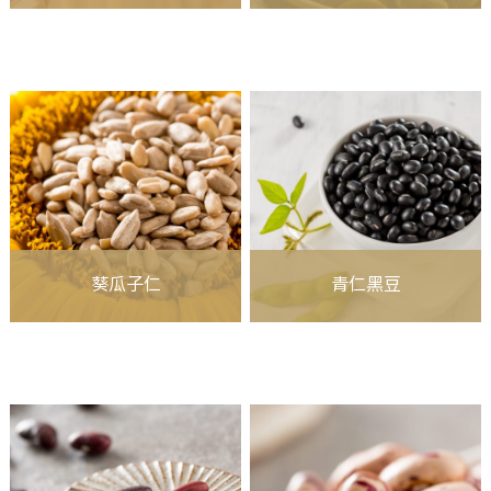
葵瓜子仁
青仁黑豆