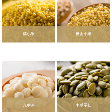
糯小米
黃金小米
光中杏
南瓜子仁