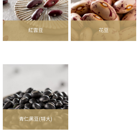
紅雲豆
花豆
青仁黑豆(特大)