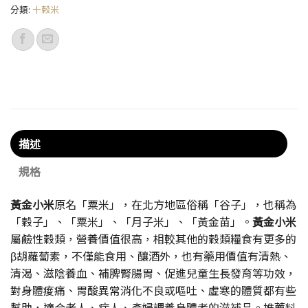
分類:
十榖米
描述
規格
黃金小米
原名「粟米」，在北方地區俗稱「谷子」，也稱為
「穀子」、「粟米」、「月子米」、「黃金苗」。
黃金小米
屬鹼性穀類，營養價值很高，相較其他的穀類糧食有更多的
β胡蘿蔔素，不僅能食用、釀酒外，也有藥用價值有清熱、
清渴、滋陰養血、補脾腎腸胃、促進兒童生長發育等功效，
對身體痠痛、胃酸異常消化不良或嘔吐、虛寒的體質都有些
幫助，適合老人、病人、產婦調養身體者的滋補品。推薦料