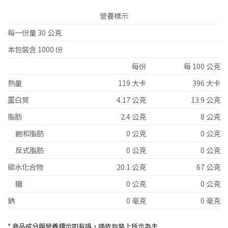
營養標示
每一份量 30 公克
本包裝含 1000 份
每份
每 100 公克
熱量
119 大卡
396 大卡
蛋白質
4.17 公克
13.9 公克
脂肪
2.4 公克
8 公克
飽和脂肪
0 公克
0 公克
反式脂肪
0 公克
0 公克
碳水化合物
20.1 公克
67 公克
糖
0 公克
0 公克
鈉
0 毫克
0 毫克
* 商品成分與營養標示如有誤，請依包裝上所示為主