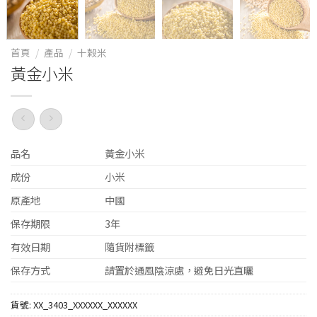
首頁
/
產品
/
十榖米
黃金小米
品名
黃金小米
成份
小米
原產地
中國
保存期限
3年
有效日期
隨貨附標籤
保存方式
請置於通風陰涼處，避免日光直曬
貨號:
XX_3403_XXXXXX_XXXXXX