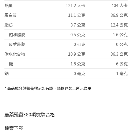
熱量
121.2 大卡
404 大卡
蛋白質
11.1 公克
36.9 公克
脂肪
3.7 公克
12.4 公克
飽和脂肪
0.5 公克
1.6 公克
反式脂肪
0 公克
0 公克
碳水化合物
10.9 公克
36.3 公克
糖
1.8 公克
6 公克
鈉
0 毫克
1 毫克
* 商品成分與營養標示如有誤，請依包裝上所示為主
農藥殘留380項檢驗合格
檔案下載