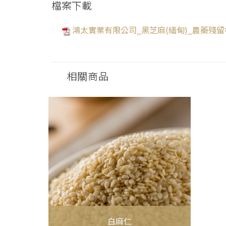
檔案下載
鴻太實業有限公司_黑芝麻(緬甸)_農藥殘
相關商品
白麻仁