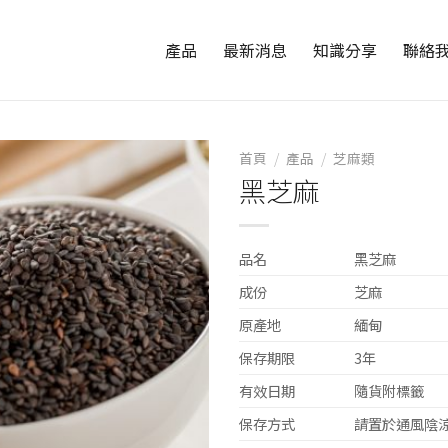
產品
最新消息
知識分享
聯絡
首頁
/
產品
/
芝麻類
黑芝麻
品名
黑芝麻
成份
芝麻
原產地
緬甸
保存期限
3年
有效日期
隨貨附標籤
保存方式
請置於通風陰