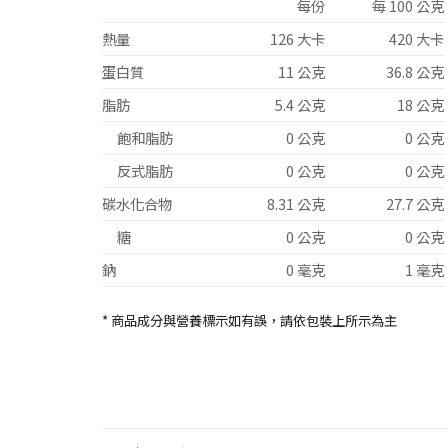
每份
每 100 公克
熱量
126 大卡
420 大卡
蛋白質
11 公克
36.8 公克
脂肪
5.4 公克
18 公克
飽和脂肪
0 公克
0 公克
反式脂肪
0 公克
0 公克
碳水化合物
8.31 公克
27.7 公克
糖
0 公克
0 公克
鈉
0 毫克
1 毫克
* 商品成分與營養標示如有誤，請依包裝上所示為主