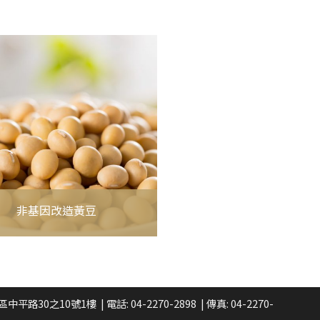
非基因改造黃豆
區中平路30之10號1樓
| 電話:
04-2270-2898
| 傳真: 04-2270-