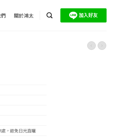
我們
關於鴻太
涼處，避免日光直曬