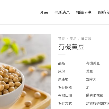
產品
最新消息
知識分享
聯絡
首頁
/
產品
/
黃豆類
有機黃豆
品名
有機黃豆
成份
黃豆
原產地
加拿大
保存期限
2年
有效日期
隨貨附標籤
保存方式
請置於通風陰