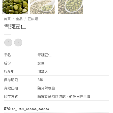
首頁
/
產品
/
豆餡類
青豌豆仁
品名
青豌豆仁
成份
豌豆
原產地
加拿大
保存期限
3年
有效日期
隨貨附標籤
保存方式
請置於通風陰涼處，避免日光直曬
貨號:
XX_1901_XXXXXX_XXXXXX