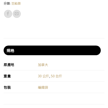
分類:
豆餡類
規格
原產地
加拿大
重量
30 公斤
,
50 台斤
包裝
編織袋