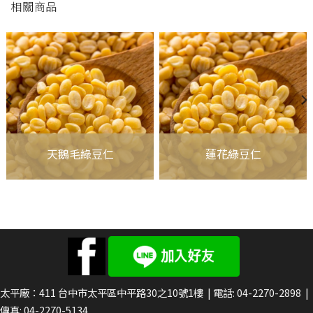
相關商品
天鵝毛綠豆仁
蓮花綠豆仁
太平廠：411
台中市太平區中平路30之10號1樓
| 電話:
04-2270-2898
|
傳真: 04-2270-5134