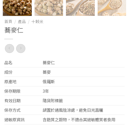
首頁
/
產品
/
十榖米
蕎麥仁
品名
蕎麥仁
成份
蕎麥
原產地
俄羅斯
保存期限
3年
有效日期
隨貨附標籤
保存方式
請置於通風陰涼處，避免日光直曬
過敏原資訊
含麩質之穀物，不適合其過敏體質者食用