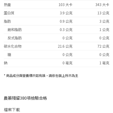
熱量
103 大卡
343 大卡
蛋白質
3.9 公克
13 公克
脂肪
0.9 公克
3 公克
飽和脂肪
0.3 公克
1 公克
反式脂肪
0 公克
0 公克
碳水化合物
21.6 公克
72 公克
糖
0 公克
0 公克
鈉
0 毫克
1 毫克
* 商品成分與營養標示如有誤，請依包裝上所示為主
農藥殘留380項檢驗合格
檔案下載