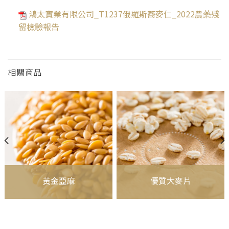
鴻太實業有限公司_T1237俄羅斯蕎麥仁_2022農藥殘
留檢驗報告
相關商品
黃金亞麻
優質大麥片