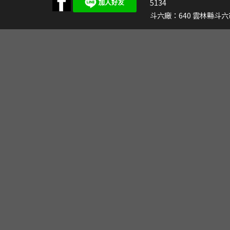
5134
斗六廠：640
雲林縣斗六