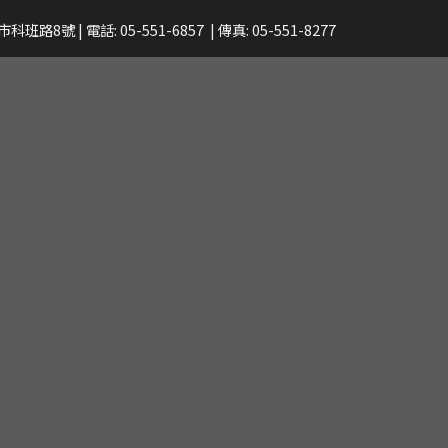
市科班路8號
| 電話:
05-551-6857
| 傳真: 05-551-8277