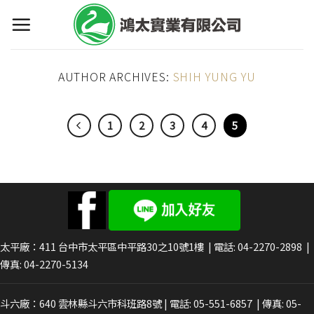
Skip
to
content
AUTHOR ARCHIVES:
SHIH YUNG YU
1
2
3
4
5
太平廠：411
台中市太平區中平路30之10號1樓
| 電話:
04-2270-2898
|
傳真: 04-2270-5134
斗六廠：640
雲林縣斗六市科班路8號
| 電話:
05-551-6857
| 傳真: 05-