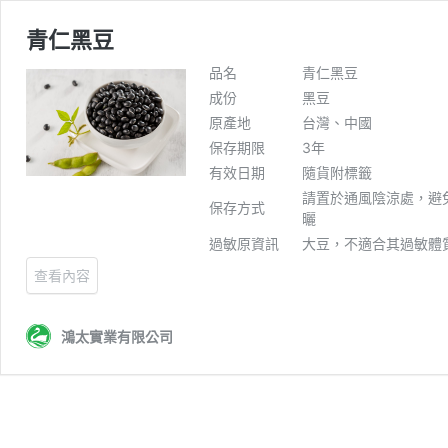
青仁黑豆
品名
青仁黑豆
成份
黑豆
原產地
台灣、中國
保存期限
3年
有效日期
隨貨附標籤
請置於通風陰涼處，避
保存方式
曬
過敏原資訊
大豆，不適合其過敏體
查看內容
鴻太實業有限公司