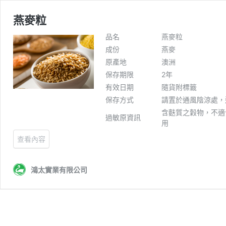
燕麥粒
品名
燕麥粒
成份
燕麥
原產地
澳洲
保存期限
2年
有效日期
隨貨附標籤
保存方式
請置於通風陰涼處，
含麩質之穀物，不適
過敏原資訊
用
查看內容
鴻太實業有限公司